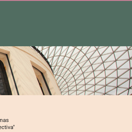
s
enas
ctiva"