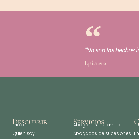
"No son los hechos l
Epícteto
Descubrir
Servicios
C
Inicio
⁠Abogados de familia
Te
Quién soy
⁠Abogados de sucesiones
Em