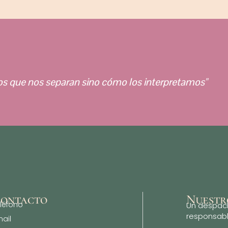
os que nos separan sino cómo los interpretamos"
ontacto
Nuestr
léfono
Un despac
responsabl
ail