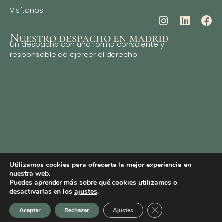
Visítanos
Nuestro despacho en madrid
Un despacho con una forma consciente y
responsable de ejercer el derecho.
Utilizamos cookies para ofrecerte la mejor experiencia en
nuestra web.
Puedes aprender más sobre qué cookies utilizamos o
desactivarlas en los
ajustes
.
© 2025 Copyright Derecho Consciente |
Aviso legal
|
Política
Cerrar el banner de 
de privacidad
| Web por
Enciende Marketing
Aceptar
Rechazar
Ajustes