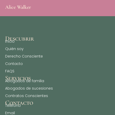
Alice Walker
Descubrir
Inicio
Quién soy
Derecho Consciente
Contacto
FAQS
Servicios
⁠Abogados de familia
⁠Abogados de sucesiones
Contratos Conscientes
Contacto
Teléfono
Email